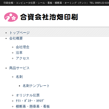
印刷全般・コンピュータ伝票・シール・看板・横断幕・オーミング（テント） TEL 0995-22-024
トップページ
会社概要
会社理念
沿革
アクセス
商品サービス
名刺
名刺テンプレート
オリジナル伝票
ﾁﾗｼ・ﾎﾟｽﾀｰ・ｶﾀﾛｸﾞ
横断幕・懸垂幕・看板