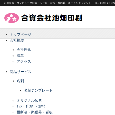
印刷全般・コンピュータ伝票・シール・看板・横断幕・オーミング（テント） TEL 0995-22-024
トップページ
会社概要
会社理念
沿革
アクセス
商品サービス
名刺
名刺テンプレート
オリジナル伝票
ﾁﾗｼ・ﾎﾟｽﾀｰ・ｶﾀﾛｸﾞ
横断幕・懸垂幕・看板