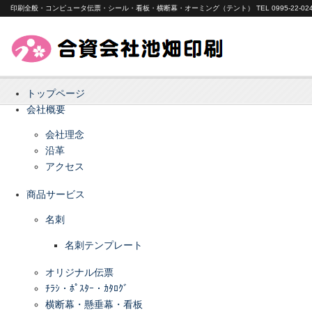
印刷全般・コンピュータ伝票・シール・看板・横断幕・オーミング（テント） TEL 0995-22-024
トップページ
会社概要
会社理念
沿革
アクセス
商品サービス
名刺
名刺テンプレート
オリジナル伝票
ﾁﾗｼ・ﾎﾟｽﾀｰ・ｶﾀﾛｸﾞ
横断幕・懸垂幕・看板