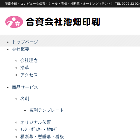
印刷全般・コンピュータ伝票・シール・看板・横断幕・オーミング（テント） TEL 0995-22-024
トップページ
会社概要
会社理念
沿革
アクセス
商品サービス
名刺
名刺テンプレート
オリジナル伝票
ﾁﾗｼ・ﾎﾟｽﾀｰ・ｶﾀﾛｸﾞ
横断幕・懸垂幕・看板